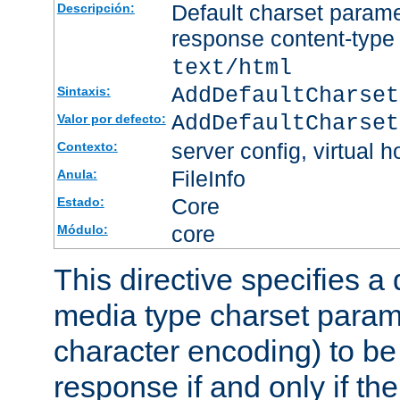
Default charset param
Descripción:
response content-type
text/html
AddDefaultCharset
Sintaxis:
AddDefaultCharset
Valor por defecto:
server config, virtual h
Contexto:
FileInfo
Anula:
Core
Estado:
core
Módulo:
This directive specifies a 
media type charset param
character encoding) to be
response if and only if th