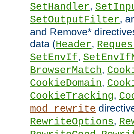
,
SetHandler
SetInp
, 
SetOutputFilter
and Remove* directive
data (
,
Header
Reques
,
SetEnvIf
SetEnvIf
,
BrowserMatch
Cook
,
CookieDomain
Cook
,
CookieTracking
Co
directi
mod_rewrite
,
RewriteOptions
Re
,