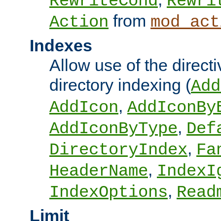
RewriteCond
Rewri
from
Action
mod_act
Indexes
Allow use of the directi
directory indexing (
Add
,
AddIcon
AddIconBy
,
AddIconByType
Def
,
DirectoryIndex
Fa
,
HeaderName
IndexI
,
IndexOptions
Read
Limit