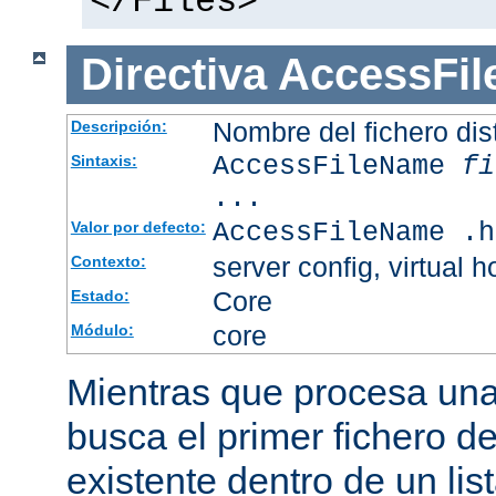
</Files>
Directiva
AccessFi
Nombre del fichero dis
Descripción:
AccessFileName
fi
Sintaxis:
...
AccessFileName .h
Valor por defecto:
server config, virtual h
Contexto:
Core
Estado:
core
Módulo:
Mientras que procesa una 
busca el primer fichero d
existente dentro de un li