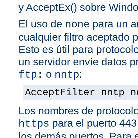
y AcceptEx() sobre Wind
El uso de
para un a
none
cualquier filtro aceptado 
Esto es útil para protoco
un servidor envíe datos p
o
:
ftp:
nntp
AcceptFilter nntp n
Los nombres de protocolo
para el puerto 443
https
los demás puertos. Para e