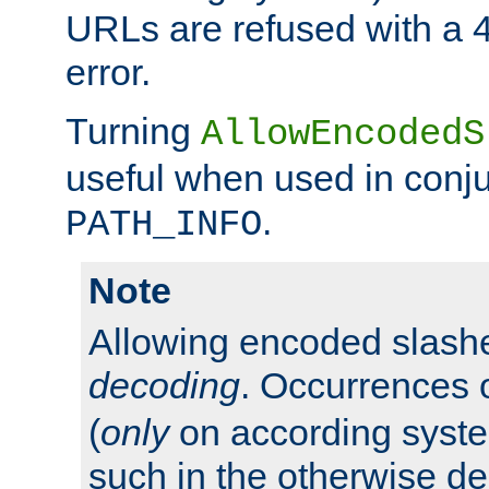
URLs are refused with a 
error.
Turning
AllowEncodedS
useful when used in conju
.
PATH_INFO
Note
Allowing encoded slas
decoding
. Occurrences 
(
only
on according system
such in the otherwise d