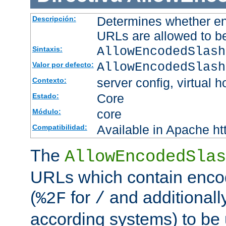
Determines whether en
Descripción:
URLs are allowed to b
AllowEncodedSlash
Sintaxis:
AllowEncodedSlash
Valor por defecto:
server config, virtual h
Contexto:
Core
Estado:
core
Módulo:
Available in Apache ht
Compatibilidad:
The
AllowEncodedSlas
URLs which contain enco
(
for
and additionall
%2F
/
according systems) to be