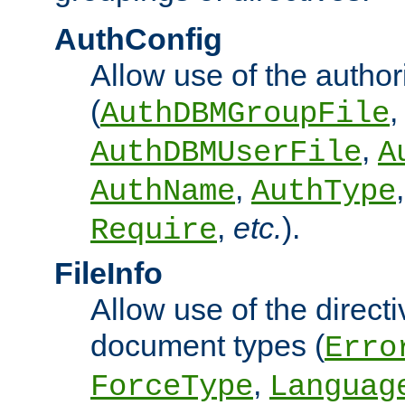
AuthConfig
Allow use of the author
(
,
AuthDBMGroupFile
,
AuthDBMUserFile
A
,
AuthName
AuthType
,
etc.
).
Require
FileInfo
Allow use of the directi
document types (
Erro
,
ForceType
Languag