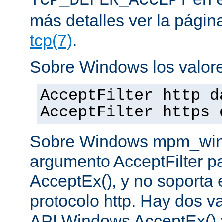
TCP_DEFER_ACCEPT
más detalles ver la pági
tcp(7)
.
Sobre Windows los valore
AcceptFilter http d
AcceptFilter https 
Sobre Windows mpm_winnt
argumento AcceptFilter p
AcceptEx(), y no soporta e
protocolo http. Hay dos va
API Windows AcceptEx() 