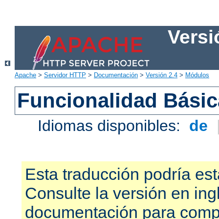
Versi
Apache
>
Servidor HTTP
>
Documentación
>
Versión 2.4
>
Módulos
Funcionalidad Bási
Idiomas disponibles:
de
Esta traducción podría est
Consulte la versión en ing
documentación para compr