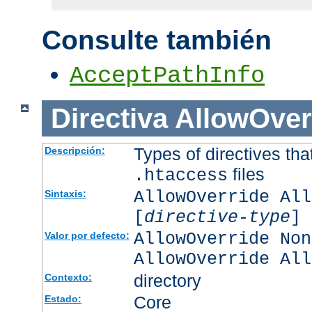
Consulte también
AcceptPathInfo
Directiva
AllowOver
Types of directives tha
Descripción:
files
.htaccess
AllowOverride All
Sintaxis:
[
directive-type
] 
AllowOverride Non
Valor por defecto:
AllowOverride All
directory
Contexto:
Core
Estado: